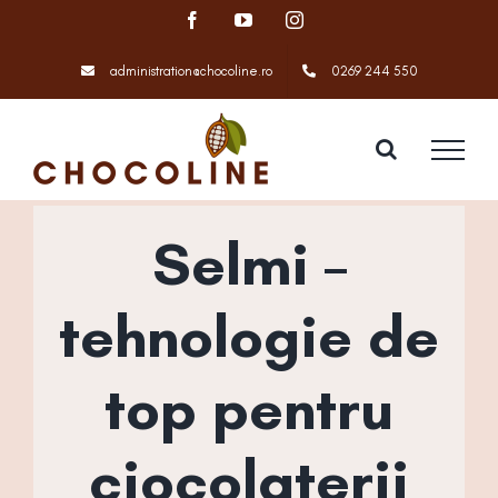
Skip
Facebook
YouTube
Instagram
to
content
administration@chocoline.ro
0269 244 550
Selmi –
tehnologie de
top pentru
ciocolaterii