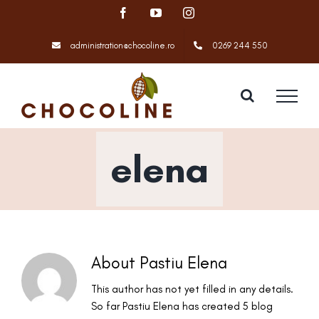
Skip
Facebook
YouTube
Instagram
to
content
administration@chocoline.ro
0269 244 550
elena
About Pastiu Elena
This author has not yet filled in any details.
So far Pastiu Elena has created 5 blog