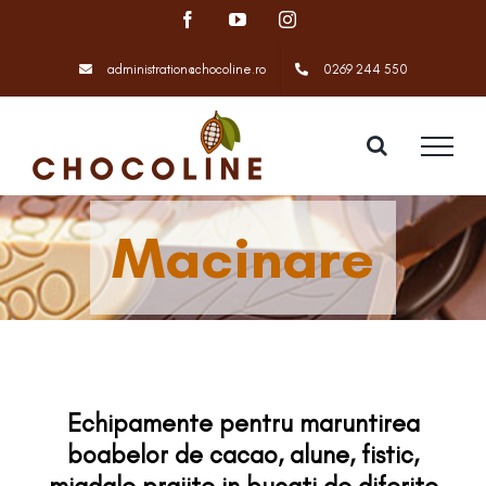
Skip
Facebook
YouTube
Instagram
to
content
administration@chocoline.ro
0269 244 550
Macinare
Echipamente pentru maruntirea
boabelor de cacao, alune, fistic,