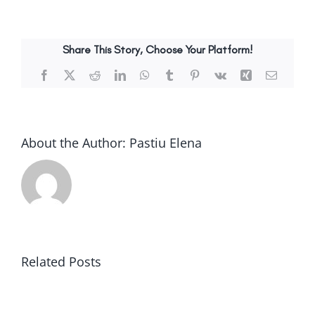
Share This Story, Choose Your Platform!
Facebook
X
Reddit
LinkedIn
WhatsApp
Tumblr
Pinterest
Vk
Xing
Email
About the Author:
Pastiu Elena
ONE
Related Posts
SHOT
TUTTUNO
ICE
Selmi