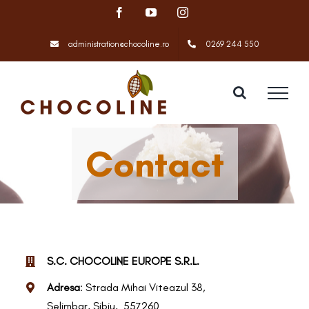
Skip
Facebook
YouTube
Instagram
to
content
administration@chocoline.ro
0269 244 550
Contact
S.C. CHOCOLINE EUROPE S.R.L.
Adresa
: Strada Mihai Viteazul 38,
Selimbar, Sibiu, 557260