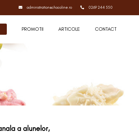
administration@chocoline.ro
0269 244 550
PROMOTII
ARTICOLE
CONTACT
nala a alunelor,