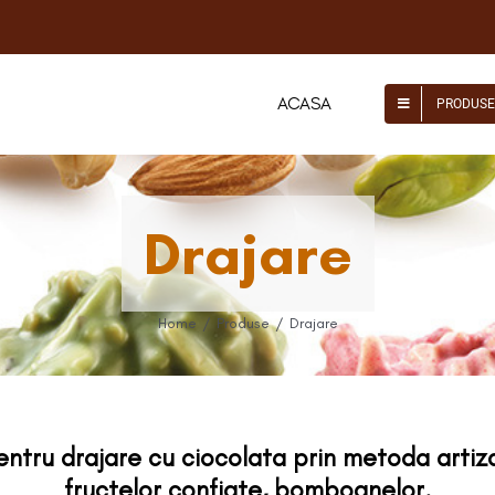
ACASA
PRODUSE
Drajare
Home
Produse
Drajare
tru drajare cu ciocolata prin metoda artiza
fructelor confiate, bomboanelor.